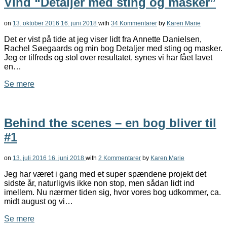
Vind “Detaljer med sting og masker”
on
13. oktober 2016
16. juni 2018
with
34 Kommentarer
by
Karen Marie
Det er vist på tide at jeg viser lidt fra Annette Danielsen,
Rachel Søegaards og min bog Detaljer med sting og masker.
Jeg er tilfreds og stol over resultatet, synes vi har fået lavet
en…
Se mere
Behind the scenes – en bog bliver til
#1
on
13. juli 2016
16. juni 2018
with
2 Kommentarer
by
Karen Marie
Jeg har været i gang med et super spændene projekt det
sidste år, naturligvis ikke non stop, men sådan lidt ind
imellem. Nu nærmer tiden sig, hvor vores bog udkommer, ca.
midt august og vi…
Se mere