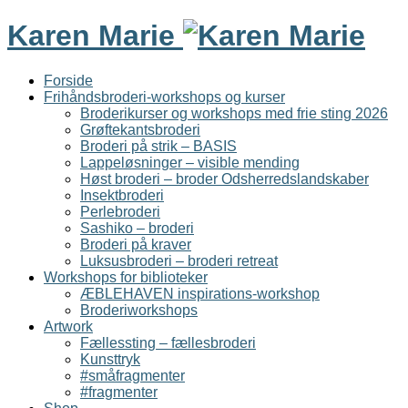
Karen Marie
Forside
Frihåndsbroderi-workshops og kurser
Broderikurser og workshops med frie sting 2026
Grøftekantsbroderi
Broderi på strik – BASIS
Lappeløsninger – visible mending
Høst broderi – broder Odsherredslandskaber
Insektbroderi
Perlebroderi
Sashiko – broderi
Broderi på kraver
Luksusbroderi – broderi retreat
Workshops for biblioteker
ÆBLEHAVEN inspirations-workshop
Broderiworkshops
Artwork
Fællessting – fællesbroderi
Kunsttryk
#småfragmenter
#fragmenter