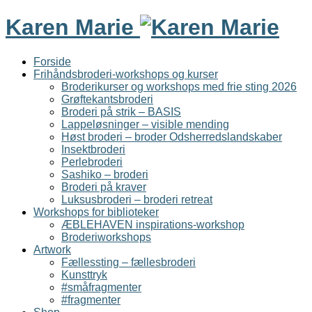
Karen Marie
Forside
Frihåndsbroderi-workshops og kurser
Broderikurser og workshops med frie sting 2026
Grøftekantsbroderi
Broderi på strik – BASIS
Lappeløsninger – visible mending
Høst broderi – broder Odsherredslandskaber
Insektbroderi
Perlebroderi
Sashiko – broderi
Broderi på kraver
Luksusbroderi – broderi retreat
Workshops for biblioteker
ÆBLEHAVEN inspirations-workshop
Broderiworkshops
Artwork
Fællessting – fællesbroderi
Kunsttryk
#småfragmenter
#fragmenter