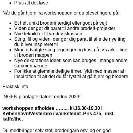
Plus alt det løse
Når du går hjem fra workshoppen er du blevet rigere på:
Et helt unikt broderi(færdigt eller godt på vej)
Viden der gør dit parat til andre broderi-projekter
Nye teknikker til værktøjskassen
Sting, fif og viden, der gør dig parat til alle de nye ting
du bliver inspireret til
Mine udvalgte sting tegninger og tips, på løs ark – lige
til broderi mappen
Nye dekorations ideer, som kan bruges i mange andre
sammenhænge
For ikke at glemme dejlige timer, fyldt med masser af
inspiration til alt det du får lyst til at gå hjem og brodere
Praktisk info
INGEN planlagte datoer endnu 2023!!
workshoppen afholdes …….., kl.16.30-19.30 i
København/Vesterbro i værkstedet. Pris 475,- inkl.
kaffe/the.
Du medbringer selv stof, broderigarn osv. og en god