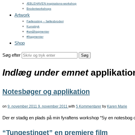
ÆBLEHAVEN inspirations-workshop
Broderiworkshops
Artwork
Fællessting – fællesbroderi
Kunsttryk
#småfragmenter
#fragmenter
Shop
Søg efter
Indlæg under emnet
applikati
Notesbøger og applikation
on
9. november 2011
9. november 2011
with
5 Kommentarer
by
Karen Marie
Der er stadig en plads på min fyraftens workshop “Sy en notesbog 
“Tungestinget” en premiere film