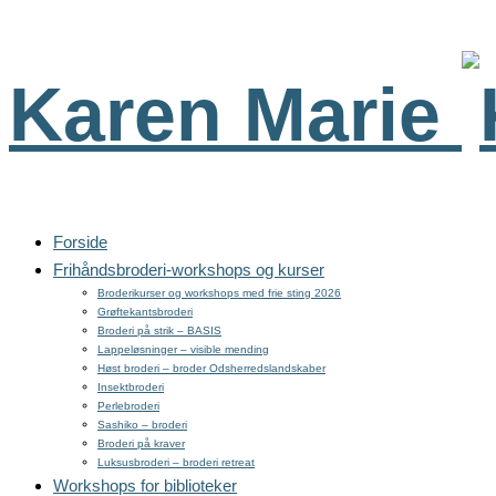
Karen Marie
Forside
Frihåndsbroderi-workshops og kurser
Broderikurser og workshops med frie sting 2026
Grøftekantsbroderi
Broderi på strik – BASIS
Lappeløsninger – visible mending
Høst broderi – broder Odsherredslandskaber
Insektbroderi
Perlebroderi
Sashiko – broderi
Broderi på kraver
Luksusbroderi – broderi retreat
Workshops for biblioteker