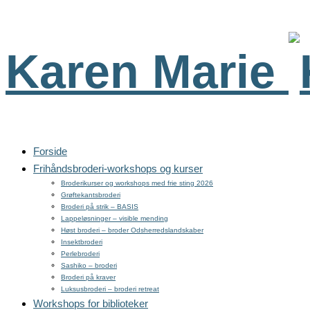
Karen Marie
Forside
Frihåndsbroderi-workshops og kurser
Broderikurser og workshops med frie sting 2026
Grøftekantsbroderi
Broderi på strik – BASIS
Lappeløsninger – visible mending
Høst broderi – broder Odsherredslandskaber
Insektbroderi
Perlebroderi
Sashiko – broderi
Broderi på kraver
Luksusbroderi – broderi retreat
Workshops for biblioteker