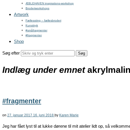
ÆBLEHAVEN inspirations-workshop
Broderiworkshops
Artwork
Fællessting – fællesbroderi
Kunsttryk
#småfragmenter
#fragmenter
Shop
Søg efter
Indlæg under emnet
akrylmali
#fragmenter
on
27. januar 2017
16. juni 2018
by
Karen Marie
Jeg har fået lyst til at lukke dørene til mit atelier lidt op, så velko