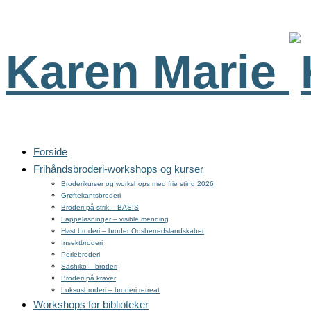
Karen Marie
Forside
Frihåndsbroderi-workshops og kurser
Broderikurser og workshops med frie sting 2026
Grøftekantsbroderi
Broderi på strik – BASIS
Lappeløsninger – visible mending
Høst broderi – broder Odsherredslandskaber
Insektbroderi
Perlebroderi
Sashiko – broderi
Broderi på kraver
Luksusbroderi – broderi retreat
Workshops for biblioteker