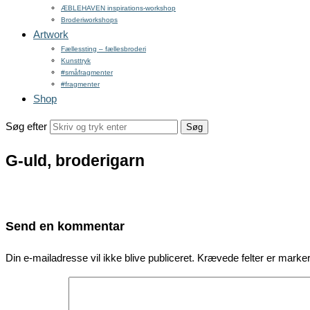
ÆBLEHAVEN inspirations-workshop
Broderiworkshops
Artwork
Fællessting – fællesbroderi
Kunsttryk
#småfragmenter
#fragmenter
Shop
Søg efter
G-uld, broderigarn
Send en kommentar
Din e-mailadresse vil ikke blive publiceret.
Krævede felter er mark