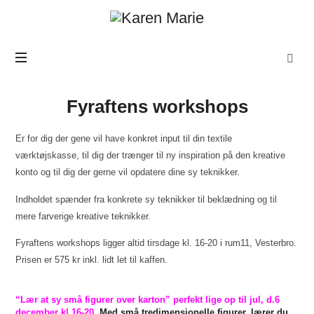
Karen
Marie
Fyraftens workshops
Er for dig der gene vil have konkret input til din textile
værktøjskasse, til dig der trænger til ny inspiration på den kreative
konto og til dig der gerne vil opdatere dine sy teknikker.
Indholdet spænder fra konkrete sy teknikker til beklædning og til
mere farverige kreative teknikker.
Fyraftens workshops ligger altid tirsdage kl. 16-20 i rum11, Vesterbro.
Prisen er 575 kr inkl. lidt let til kaffen.
“Lær at sy små figurer over karton” perfekt lige op til jul, d.6
december kl.16-20.
Med små tredimensionelle figurer, lærer du