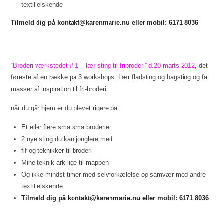
textil elskende
Tilmeld dig på kontakt@karenmarie.nu eller mobil: 6171 8036
“Broderi værkstedet # 1 – lær sting til fribroderi” d.20 marts 2012
, det
føreste af en række på 3 workshops. Lær fladsting og bagsting og få
masser af inspiration til fri-broderi.
når du går hjem er du blevet rigere på:
Et eller flere små små broderier
2 nye sting du kan jonglere med
fif og teknikker til broderi
Mine teknik ark lige til mappen
Og ikke mindst timer med selvforkælelse og samvær med andre
textil elskende
Tilmeld dig på kontakt@karenmarie.nu eller mobil: 6171 8036