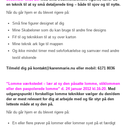
en teknik til at sy små detaljerede ting – både til sjov og til nytte.
Når du går hjem er du blevet rigere på:
Små fine figurer designet af dig
Mine Skabeloner som du kan bruge til andre fine designs
Fif til og teknikken til at sy over karton
Mine teknik ark lige til mappen
Og ikke mindst timer med selvforkælelse og samvær med andre
textil elskende
Tilmeld dig på kontakt@karenmarie.nu eller mobil: 6171 8036
“Lomme værkstedet – lær at sy den påsatte lomme, stiklommen
eller den paspolerede lomme” d. 24 januar 2012 kl.16-20.
Med
udgangspunkt i forskellige lomme teknikker vælger du den/dem
der er mest relevant for dig at arbejde med og får styr på den
letteste måde at sy den på.
Når du går hjem er du blevet rigere på:
En eller flere prøver på lommer eller lommer syet på et færdigt