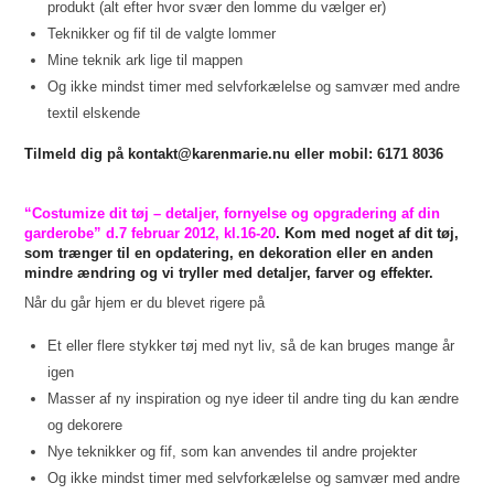
produkt (alt efter hvor svær den lomme du vælger er)
Teknikker og fif til de valgte lommer
Mine teknik ark lige til mappen
Og ikke mindst timer med selvforkælelse og samvær med andre
textil elskende
Tilmeld dig på kontakt@karenmarie.nu eller mobil: 6171 8036
“Costumize dit tøj – detaljer, fornyelse og opgradering af din
garderobe” d.7 februar 2012, kl.16-20
. Kom med noget af dit tøj,
som trænger til en opdatering, en dekoration eller en anden
mindre ændring og vi tryller med detaljer, farver og effekter.
Når du går hjem er du blevet rigere på
Et eller flere stykker tøj med nyt liv, så de kan bruges mange år
igen
Masser af ny inspiration og nye ideer til andre ting du kan ændre
og dekorere
Nye teknikker og fif, som kan anvendes til andre projekter
Og ikke mindst timer med selvforkælelse og samvær med andre