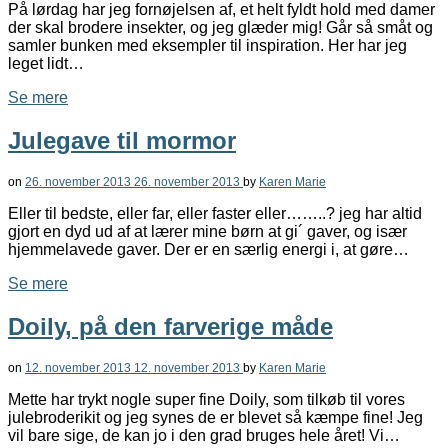
På lørdag har jeg fornøjelsen af, et helt fyldt hold med damer
der skal brodere insekter, og jeg glæder mig! Går så småt og
samler bunken med eksempler til inspiration. Her har jeg
leget lidt…
Se mere
Julegave til mormor
on
26. november 2013
26. november 2013
by
Karen Marie
Eller til bedste, eller far, eller faster eller……..? jeg har altid
gjort en dyd ud af at lærer mine børn at gi´ gaver, og især
hjemmelavede gaver. Der er en særlig energi i, at gøre…
Se mere
Doily, på den farverige måde
on
12. november 2013
12. november 2013
by
Karen Marie
Mette har trykt nogle super fine Doily, som tilkøb til vores
julebroderikit og jeg synes de er blevet så kæmpe fine! Jeg
vil bare sige, de kan jo i den grad bruges hele året! Vi…