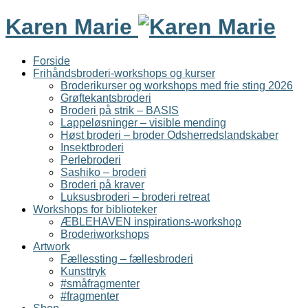
Karen Marie
Forside
Frihåndsbroderi-workshops og kurser
Broderikurser og workshops med frie sting 2026
Grøftekantsbroderi
Broderi på strik – BASIS
Lappeløsninger – visible mending
Høst broderi – broder Odsherredslandskaber
Insektbroderi
Perlebroderi
Sashiko – broderi
Broderi på kraver
Luksusbroderi – broderi retreat
Workshops for biblioteker
ÆBLEHAVEN inspirations-workshop
Broderiworkshops
Artwork
Fællessting – fællesbroderi
Kunsttryk
#småfragmenter
#fragmenter