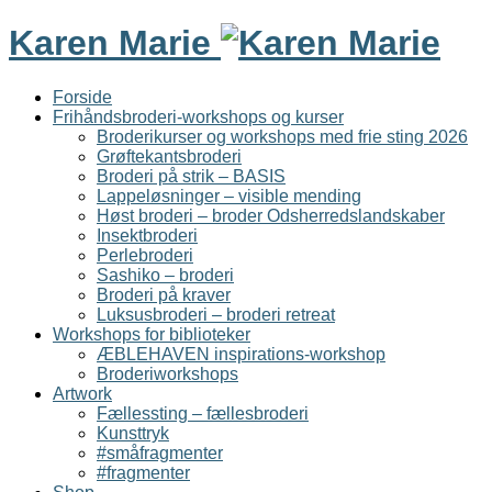
Karen Marie
Forside
Frihåndsbroderi-workshops og kurser
Broderikurser og workshops med frie sting 2026
Grøftekantsbroderi
Broderi på strik – BASIS
Lappeløsninger – visible mending
Høst broderi – broder Odsherredslandskaber
Insektbroderi
Perlebroderi
Sashiko – broderi
Broderi på kraver
Luksusbroderi – broderi retreat
Workshops for biblioteker
ÆBLEHAVEN inspirations-workshop
Broderiworkshops
Artwork
Fællessting – fællesbroderi
Kunsttryk
#småfragmenter
#fragmenter