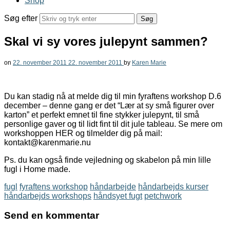
Shop
Søg efter
Skal vi sy vores julepynt sammen?
on
22. november 2011
22. november 2011
by
Karen Marie
Du kan stadig nå at melde dig til min fyraftens workshop D.6
december – denne gang er det “Lær at sy små figurer over
karton” et perfekt emnet til fine stykker julepynt, til små
personlige gaver og til lidt fint til dit jule tableau. Se mere om
workshoppen HER og tilmelder dig på mail:
kontakt@karenmarie.nu
Ps. du kan også finde vejledning og skabelon på min lille
fugl i Home made.
fugl
fyraftens workshop
håndarbejde
håndarbejds kurser
håndarbejds workshops
håndsyet fugt
petchwork
Send en kommentar