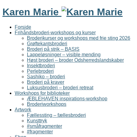
Karen Marie
Forside
Frihåndsbroderi-workshops og kurser
Broderikurser og workshops med frie sting 2026
Grøftekantsbroderi
Broderi på strik – BASIS
Lappeløsninger – visible mending
Høst broderi – broder Odsherredslandskaber
Insektbroderi
Perlebroderi
Sashiko – broderi
Broderi på kraver
Luksusbroderi – broderi retreat
Workshops for biblioteker
ÆBLEHAVEN inspirations-workshop
Broderiworkshops
Artwork
Fællessting – fællesbroderi
Kunsttryk
#småfragmenter
#fragmenter