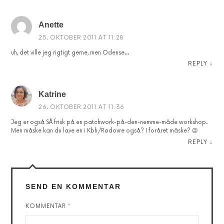
Anette
25. OKTOBER 2011 AT 11:28
uh, det ville jeg rigtigt gerne, men Odense…
REPLY
↓
Katrine
26. OKTOBER 2011 AT 11:36
Jeg er også SÅ frisk på en patchwork-på-den-nemme-måde workshop.
Men måske kan du lave en i Kbh/Rødovre også? I foråret måske? 😉
REPLY
↓
SEND EN KOMMENTAR
KOMMENTAR
*