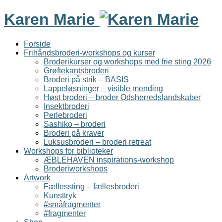
Karen Marie
Forside
Frihåndsbroderi-workshops og kurser
Broderikurser og workshops med frie sting 2026
Grøftekantsbroderi
Broderi på strik – BASIS
Lappeløsninger – visible mending
Høst broderi – broder Odsherredslandskaber
Insektbroderi
Perlebroderi
Sashiko – broderi
Broderi på kraver
Luksusbroderi – broderi retreat
Workshops for biblioteker
ÆBLEHAVEN inspirations-workshop
Broderiworkshops
Artwork
Fællessting – fællesbroderi
Kunsttryk
#småfragmenter
#fragmenter