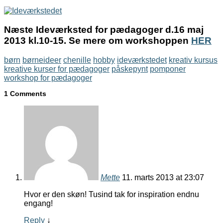
Næste Ideværksted for pædagoger d.16 maj
2013 kl.10-15. Se mere om workshoppen
HER
børn
børneideer
chenille
hobby
ideværkstedet
kreativ kursus
kreative kurser for pædagoger
påskepynt
pomponer
workshop for pædagoger
1 Comments
Mette
11. marts 2013 at 23:07
Hvor er den skøn! Tusind tak for inspiration endnu
engang!
Reply
↓