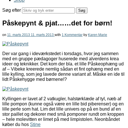
Shop
Søg efter
Påskepynt & pjat……det for børn!
on
11. marts 2013
11. marts 2013
with
1 Kommentar
by
Karen Marie
Der var gang i ideværkstedet i torsdags, hvor jeg sammen
med en gruppe pædagoger huserede med alverdens krea
ideer og teknikker. Det kom der bla. et lille Påskeophæng ud
af – Vibeke kreerede nemlig sådan et fint ophæng med en
lille kylling, som jeg lavede denne variant af. Måske en ide til
lidt Påskehygge med børnene!?
Kyllingen er lavet af 2 vatkugler, halstørklæde af tyl, næb af
lille pompon (kunne også være en lille bid piberenser) og en
lille perle som hat. Lim det lille univers op på en bund af en
stor paillet og dekorer med små pomponer rundt om kroppen
– hele molevitten er limet på med limpistolen. Neonbåndet
køber du hos
Stine