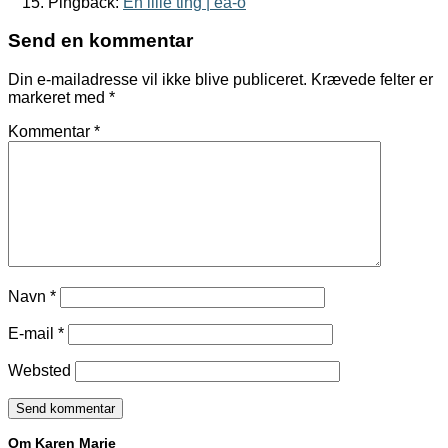
Pingback:
En lille ting | ea-o
Send en kommentar
Din e-mailadresse vil ikke blive publiceret.
Krævede felter er
markeret med
*
Kommentar
*
Navn
*
E-mail
*
Websted
Om Karen Marie