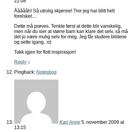
22:08
Åååååh! Så utrolig skjønne! Tror jeg har blitt helt
forelsket…
Dette må prøves. Tenkte først at dette blir vanskelig,
men når du sier at større barn kan klare det selv, så må
det jo være mulig selv for meg. Jeg får studere bildene
og sette igang. :o)
Takk igjen for flott inspirasjon!
Reply
↓
Pingback:
Notesbog
Kari Anne
5. november 2009 at
13:15