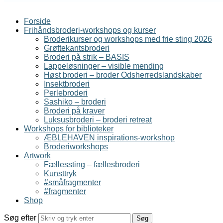
Forside
Frihåndsbroderi-workshops og kurser
Broderikurser og workshops med frie sting 2026
Grøftekantsbroderi
Broderi på strik – BASIS
Lappeløsninger – visible mending
Høst broderi – broder Odsherredslandskaber
Insektbroderi
Perlebroderi
Sashiko – broderi
Broderi på kraver
Luksusbroderi – broderi retreat
Workshops for biblioteker
ÆBLEHAVEN inspirations-workshop
Broderiworkshops
Artwork
Fællessting – fællesbroderi
Kunsttryk
#småfragmenter
#fragmenter
Shop
Søg efter