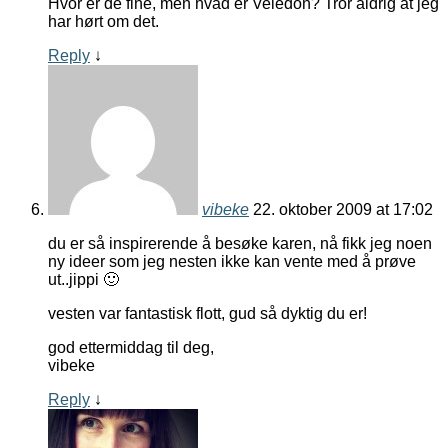
Hvor er de fine, men hvad er Veledon? Tror aldrig at jeg
har hørt om det.
Reply
↓
vibeke
22. oktober 2009 at 17:02
du er så inspirerende å besøke karen, nå fikk jeg noen
ny ideer som jeg nesten ikke kan vente med å prøve
ut..jippi 🙂
vesten var fantastisk flott, gud så dyktig du er!
god ettermiddag til deg,
vibeke
Reply
↓