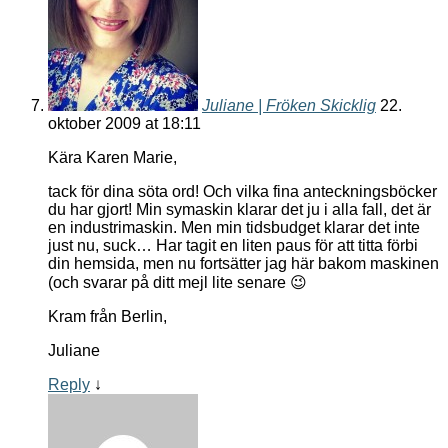
Juliane | Fröken Skicklig
22.
oktober 2009 at 18:11
Kära Karen Marie,
tack för dina söta ord! Och vilka fina anteckningsböcker
du har gjort! Min symaskin klarar det ju i alla fall, det är
en industrimaskin. Men min tidsbudget klarar det inte
just nu, suck… Har tagit en liten paus för att titta förbi
din hemsida, men nu fortsätter jag här bakom maskinen
(och svarar på ditt mejl lite senare 😉
Kram från Berlin,
Juliane
Reply
↓