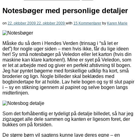
Notesbøger med personlige detaljer
on
22. oktober 2009
22. oktober 2009
with
15 Kommentarer
by
Karen Marie
Måske du så dem i Hendes Verden (trinsag i “så let er
det”) for nogle uger siden – men hvis ikke, får du lige ideen
her! Sy små notesbøger på Veledon eller let karton (hvis din
maskine kan klare kartonen!). Mine er syet på Veledon, som
er let at arbejde med og giver en perfekt afstivning til bogen.
Jeg har pyntet bøgerne med forskellige udklip fra kort, små
broderier og lign. Nogle billeder skal beklædes med
bogbindertape for at holde. Lav hele bogen og sy til slut papir
i – sy en stikning igennem al papiret og selve bogen langs
midterlinjen.
Som det forhåbentlig er tydeligt på detalje billedet, så har jeg
zigzagget alle dele sammen og kanten er ligesom foret, der
bukkes om på forsiden.
De større børn vil sagtens kunne lave deres egne – en