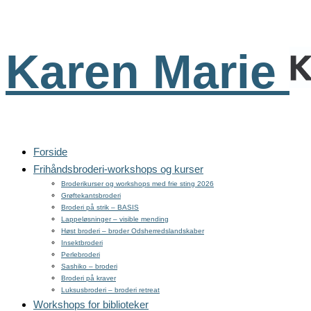
Karen Marie
Forside
Frihåndsbroderi-workshops og kurser
Broderikurser og workshops med frie sting 2026
Grøftekantsbroderi
Broderi på strik – BASIS
Lappeløsninger – visible mending
Høst broderi – broder Odsherredslandskaber
Insektbroderi
Perlebroderi
Sashiko – broderi
Broderi på kraver
Luksusbroderi – broderi retreat
Workshops for biblioteker