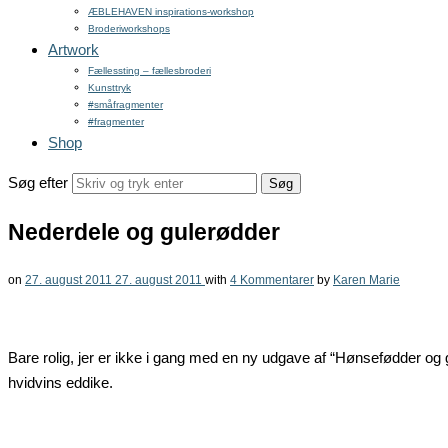
ÆBLEHAVEN inspirations-workshop
Broderiworkshops
Artwork
Fællessting – fællesbroderi
Kunsttryk
#småfragmenter
#fragmenter
Shop
Søg efter
Nederdele og gulerødder
on
27. august 2011
27. august 2011
with
4 Kommentarer
by
Karen Marie
Bare rolig, jer er ikke i gang med en ny udgave af “Hønsefødder og guler
hvidvins eddike.