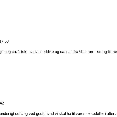
17:58
uger jeg ca. 1 tsk. hvidvinseddike og ca. saft fra ½ citron – smag til med
:42
derligt ud! Jeg ved godt, hvad vi skal ha til vores oksedeller i aften. 