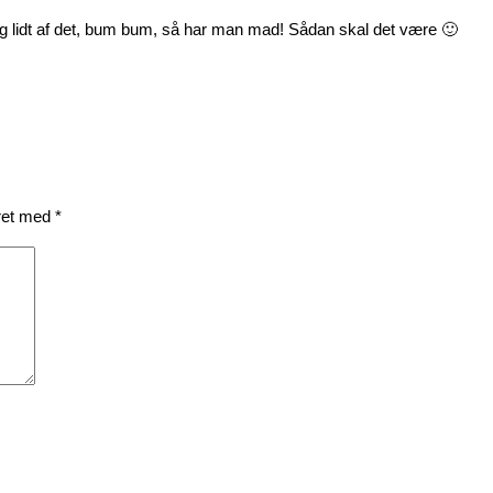
 og lidt af det, bum bum, så har man mad! Sådan skal det være 🙂
eret med
*