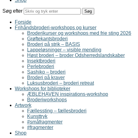
Shop
Søg efter
Forside
Frihåndsbroderi-workshops og kurser
Broderikurser og workshops med frie sting 2026
Grøftekantsbroderi
Broderi på strik – BASIS
Lappeløsninger – visible mending
Høst broderi – broder Odsherredslandskaber
Insektbroderi
Perlebroderi
Sashiko – broderi
Broderi på kraver
Luksusbroderi – broderi retreat
Workshops for biblioteker
ÆBLEHAVEN inspirations-workshop
Broderiworkshops
Artwork
Fællessting – fællesbroderi
Kunsttryk
#småfragmenter
#fragmenter
Shop