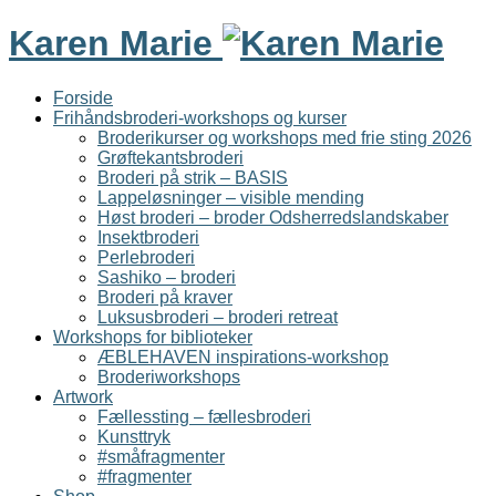
Karen Marie
Forside
Frihåndsbroderi-workshops og kurser
Broderikurser og workshops med frie sting 2026
Grøftekantsbroderi
Broderi på strik – BASIS
Lappeløsninger – visible mending
Høst broderi – broder Odsherredslandskaber
Insektbroderi
Perlebroderi
Sashiko – broderi
Broderi på kraver
Luksusbroderi – broderi retreat
Workshops for biblioteker
ÆBLEHAVEN inspirations-workshop
Broderiworkshops
Artwork
Fællessting – fællesbroderi
Kunsttryk
#småfragmenter
#fragmenter