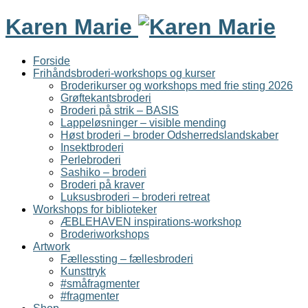
Karen Marie
Forside
Frihåndsbroderi-workshops og kurser
Broderikurser og workshops med frie sting 2026
Grøftekantsbroderi
Broderi på strik – BASIS
Lappeløsninger – visible mending
Høst broderi – broder Odsherredslandskaber
Insektbroderi
Perlebroderi
Sashiko – broderi
Broderi på kraver
Luksusbroderi – broderi retreat
Workshops for biblioteker
ÆBLEHAVEN inspirations-workshop
Broderiworkshops
Artwork
Fællessting – fællesbroderi
Kunsttryk
#småfragmenter
#fragmenter