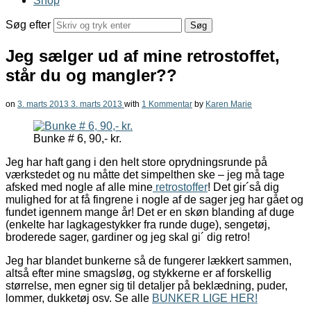
Shop
Søg efter
Jeg sælger ud af mine retrostoffet,
står du og mangler??
on
3. marts 2013
3. marts 2013
with
1 Kommentar
by
Karen Marie
Bunke # 6, 90,- kr.
Jeg har haft gang i den helt store oprydningsrunde på
værkstedet og nu måtte det simpelthen ske – jeg må tage
afsked med nogle af alle mine
retrostoffer
! Det gir´så dig
mulighed for at få fingrene i nogle af de sager jeg har gået og
fundet igennem mange år! Det er en skøn blanding af duge
(enkelte har lagkagestykker fra runde duge), sengetøj,
broderede sager, gardiner og jeg skal gi´ dig retro!
Jeg har blandet bunkerne så de fungerer lækkert sammen,
altså efter mine smagsløg, og stykkerne er af forskellig
størrelse, men egner sig til detaljer på beklædning, puder,
lommer, dukketøj osv. Se alle
BUNKER LIGE HER!