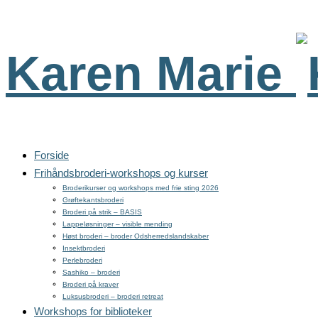
Karen Marie
Forside
Frihåndsbroderi-workshops og kurser
Broderikurser og workshops med frie sting 2026
Grøftekantsbroderi
Broderi på strik – BASIS
Lappeløsninger – visible mending
Høst broderi – broder Odsherredslandskaber
Insektbroderi
Perlebroderi
Sashiko – broderi
Broderi på kraver
Luksusbroderi – broderi retreat
Workshops for biblioteker