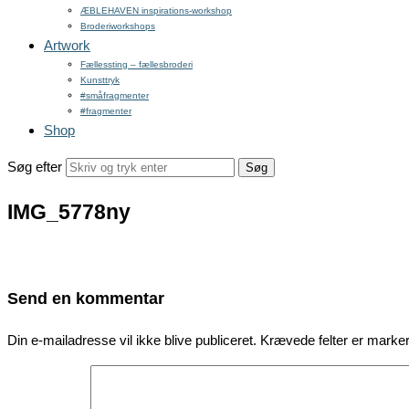
ÆBLEHAVEN inspirations-workshop
Broderiworkshops
Artwork
Fællessting – fællesbroderi
Kunsttryk
#småfragmenter
#fragmenter
Shop
Søg efter
IMG_5778ny
Send en kommentar
Din e-mailadresse vil ikke blive publiceret.
Krævede felter er mark