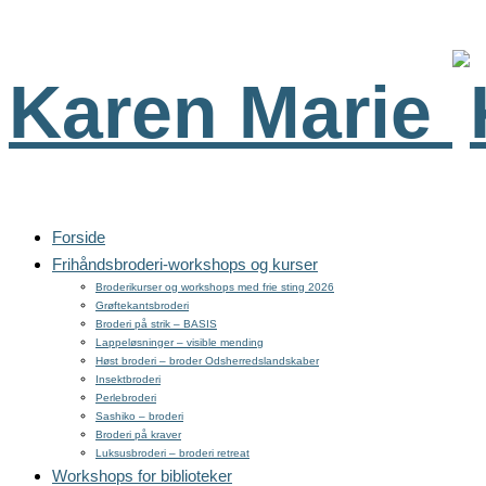
Karen Marie
Forside
Frihåndsbroderi-workshops og kurser
Broderikurser og workshops med frie sting 2026
Grøftekantsbroderi
Broderi på strik – BASIS
Lappeløsninger – visible mending
Høst broderi – broder Odsherredslandskaber
Insektbroderi
Perlebroderi
Sashiko – broderi
Broderi på kraver
Luksusbroderi – broderi retreat
Workshops for biblioteker