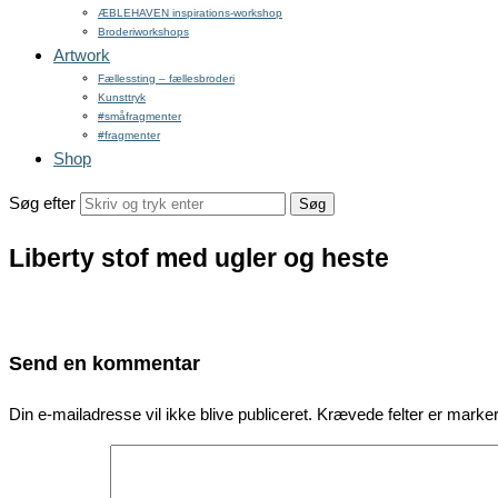
ÆBLEHAVEN inspirations-workshop
Broderiworkshops
Artwork
Fællessting – fællesbroderi
Kunsttryk
#småfragmenter
#fragmenter
Shop
Søg efter
Liberty stof med ugler og heste
Send en kommentar
Din e-mailadresse vil ikke blive publiceret.
Krævede felter er mark