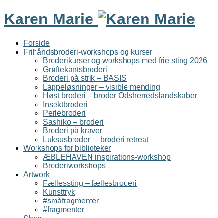
Karen Marie
Forside
Frihåndsbroderi-workshops og kurser
Broderikurser og workshops med frie sting 2026
Grøftekantsbroderi
Broderi på strik – BASIS
Lappeløsninger – visible mending
Høst broderi – broder Odsherredslandskaber
Insektbroderi
Perlebroderi
Sashiko – broderi
Broderi på kraver
Luksusbroderi – broderi retreat
Workshops for biblioteker
ÆBLEHAVEN inspirations-workshop
Broderiworkshops
Artwork
Fællessting – fællesbroderi
Kunsttryk
#småfragmenter
#fragmenter