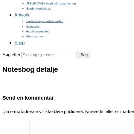
ÆBLEHAVEN inspirations-workshop
Broderiworkshops
Artwork
Fællessting – fællesbroderi
Kunsttryk
#småfragmenter
#fragmenter
Shop
Søg efter
Notesbog detalje
Send en kommentar
Din e-mailadresse vil ikke blive publiceret.
Krævede felter er mark