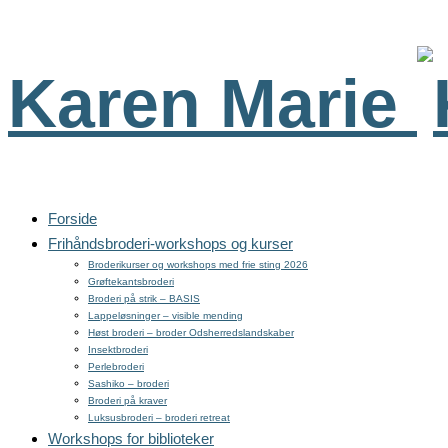
Karen Marie
Forside
Frihåndsbroderi-workshops og kurser
Broderikurser og workshops med frie sting 2026
Grøftekantsbroderi
Broderi på strik – BASIS
Lappeløsninger – visible mending
Høst broderi – broder Odsherredslandskaber
Insektbroderi
Perlebroderi
Sashiko – broderi
Broderi på kraver
Luksusbroderi – broderi retreat
Workshops for biblioteker