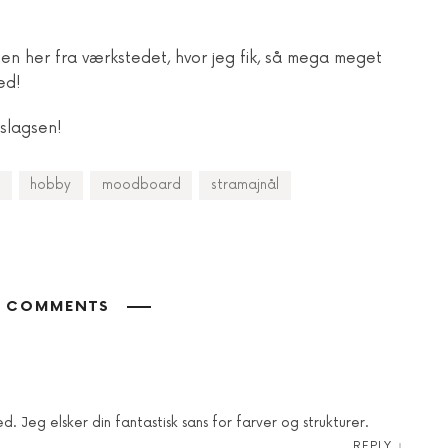
en her fra værkstedet, hvor jeg fik, så mega meget
ed!
slagsen!
hobby
moodboard
stramajnål
 COMMENTS
d. Jeg elsker din fantastisk sans for farver og strukturer.
REPLY
↓