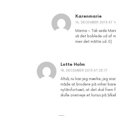
Karenmarie
16. DECEMBER 2013 AT 1
Marina – Tak søde Marin
så det boblede ud af mit
men det måtte ud :0)
Lotte Holm
18. DECEMBER 2013 AT 23:17
Altså, nu kan jeg mærke, jeg sn
måde at brodere på virker bare s
nytårsfortsæt, at det skal frem
skulle overveje et kursus på Sil