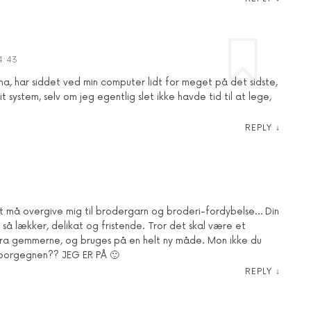
4:43
a, har siddet ved min computer lidt for meget på det sidste,
 system, selv om jeg egentlig slet ikke havde tid til at lege,
REPLY
↓
art må overgive mig til brodergarn og broderi-fordybelse… Din
å lækker, delikat og fristende. Tror det skal være et
 fra gemmerne, og bruges på en helt ny måde. Mon ikke du
keborgegnen?? JEG ER PÅ 🙂
REPLY
↓