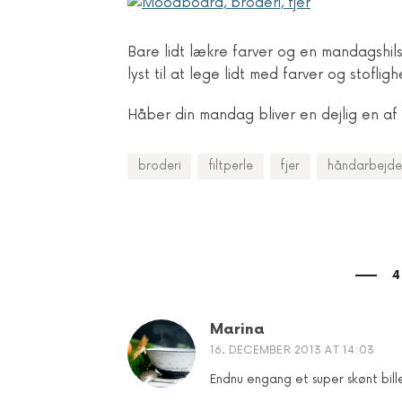
Bare lidt lækre farver og en mandagshils
lyst til at lege lidt med farver og stofligh
Håber din mandag bliver en dejlig en af 
broderi
filtperle
fjer
håndarbejde
4
Marina
16. DECEMBER 2013 AT 14:03
Endnu engang et super skønt bille