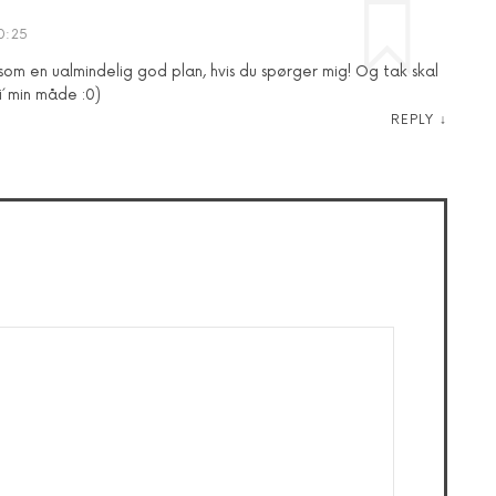
0:25
som en ualmindelig god plan, hvis du spørger mig! Og tak skal
li´ min måde :0)
REPLY
↓