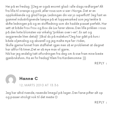
Hei på en fredag :))Jeg er også enormt glad i alle slags rødfarger! Alt
fra lilla til oransje og pink ,eller rosa som vi sier i Norge. Det er en
oppkvikkende og glad farge. Ledningen din var jo superflott! Jeg fant en
gammel industrilignende lampe på et loppemarked som jeg tenkte å
skifte ledningen på og en stoffledning som din hadde passet perfekt. Har
sett at både Frou Frou og Box de Lux fører sånne. Den lille prikken i rosa
på den hvite blomsten var virkelig “prikken over i-en”. En søt og
avgjørende liten detalj! :)Skal du på malekurs?Jeg har gått på kurs i
både oljemaling og akvarell og jeg malte mye før i tiden,
Skulle gjerne funnet fram staffeliet igjen men så er problemet at døgnet
har altfor få timer..Det er så mye man vil gjøre.
Nå har jeg endelig tatt utfordringen fra deg om å vise fram mine beste
gjenbruksfunn. Ha en fin fredag! Klem fra Kardemomme :)))
REPLY
↓
Hanne C
12. MARTS 2010 AT 13:36
Jeg har altid rivende, ravende limegul på lager. Den farve pifter alt op
og passer utroligt nok til det meste 🙂
REPLY
↓