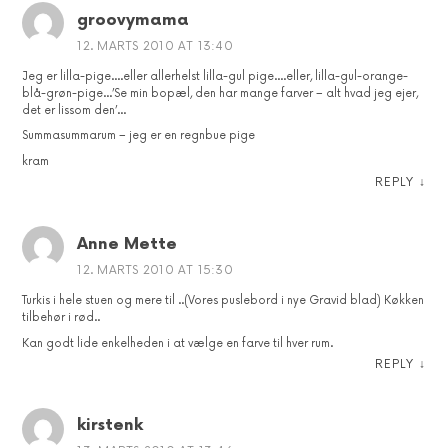
groovymama
12. MARTS 2010 AT 13:40
Jeg er lilla-pige….eller allerhelst lilla-gul pige….eller, lilla-gul-orange-
blå-grøn-pige…’Se min bopæl, den har mange farver – alt hvad jeg ejer,
det er lissom den’…
Summasummarum – jeg er en regnbue pige
kram
REPLY
↓
Anne Mette
12. MARTS 2010 AT 15:30
Turkis i hele stuen og mere til ..(Vores puslebord i nye Gravid blad) Køkken
tilbehør i rød..
Kan godt lide enkelheden i at vælge en farve til hver rum.
REPLY
↓
kirstenk