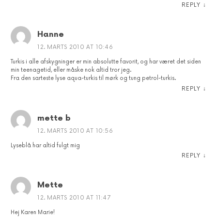
REPLY
↓
Hanne
12. MARTS 2010 AT 10:46
Turkis i alle afskygninger er min absolutte favorit, og har været det siden
min teenagetid, eller måske nok altid tror jeg.
Fra den sarteste lyse aqua-turkis til mørk og tung petrol-turkis.
REPLY
↓
mette b
12. MARTS 2010 AT 10:56
Lyseblå har altid fulgt mig
REPLY
↓
Mette
12. MARTS 2010 AT 11:47
Hej Karen Marie!