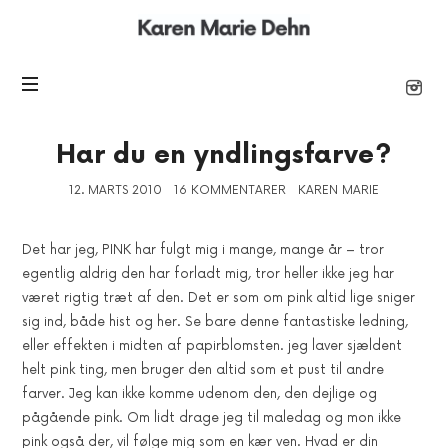
Karen
Marie
Har du en yndlingsfarve?
12. MARTS 2010
16 KOMMENTARER
KAREN MARIE
Det har jeg, PINK har fulgt mig i mange, mange år – tror
egentlig aldrig den har forladt mig, tror heller ikke jeg har
været rigtig træt af den. Det er som om pink altid lige sniger
sig ind, både hist og her. Se bare denne fantastiske ledning,
eller effekten i midten af papirblomsten. jeg laver sjældent
helt pink ting, men bruger den altid som et pust til andre
farver. Jeg kan ikke komme udenom den, den dejlige og
pågående pink. Om lidt drage jeg til maledag og mon ikke
pink også der, vil følge mig som en kær ven. Hvad er din