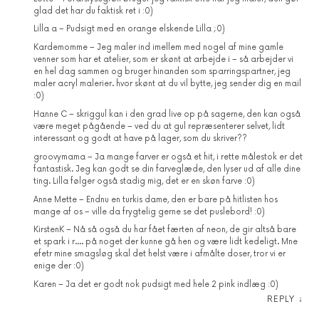
glad det har du faktisk ret i :0)
Lilla a – Pudsigt med en orange elskende Lilla ;0)
Kardemomme – Jeg maler ind imellem med nogel af mine gamle
venner som har et atelier, som er skønt at arbejde i – så arbejder vi
en hel dag sammen og bruger hinanden som sparringspartner, jeg
maler acryl malerier. hvor skønt at du vil bytte, jeg sender dig en mail
:0)
Hanne C – skriggul kan i den grad live op på sagerne, den kan også
være meget pågående – ved du at gul repræsenterer selvet, lidt
interessant og godt at have på lager, som du skriver??
groovymama – Ja mange farver er også et hit, i rette målestok er det
fantastisk. Jeg kan godt se din farveglæde, den lyser ud af alle dine
ting. Lilla følger også stadig mig, det er en skøn farve :0)
Anne Mette – Endnu en turkis dame, den er bare på hitlisten hos
mange af os – ville da frygtelig gerne se det puslebord! :0)
KirstenK – Nå så også du har fået færten af neon, de gir altså bare
et spark i r…. på noget der kunne gå hen og være lidt kedeligt. Mne
efetr mine smagsløg skal det helst være i afmålte doser, tror vi er
enige der :0)
Karen – Ja det er godt nok pudsigt med hele 2 pink indlæg :0)
REPLY
↓