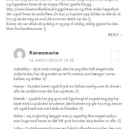
og loppefunn finner du en masse. På min gamle blogg
http://www.husetvedbekken.bloggplatsen.se
og titter under loppefunn
der også finner du enda flere. Du kan jo kopiere opp bilder av det du vil
ha og sende meg en mail..Så morsomt dette var da :))
Boken din ser altså så nydelig ut og jeg vil veldig, veldig gjerne ha den.
Klem fra Kardemomme :))
REPLY
↓
Karenmarie
14. MARTS 2010 AT 14:38
Liabethlys – Sjovt med orange, den har jeg ikke haft meget inde
under huden, har dog malet en ret fin ramme, som hænger i vores
køkken og stråler .0)
Hanne – Ja tutkis hører også til på min hitliste, nemlig som du skriver i
alle de smukke toner der kan opdrives :0)
Metteb – Lyseblå har jeg sjovt nok lige brugt til nogele ting jeg har
lavet med Lis paludan broderier, den kommer og går hos mig, men er
vel også hvad man må kalde en klassiker :0)
Mette – nej nogle ting lægger man jo egentlig ikke meget tanke i,
men loige med farver er det lidt sjovt hvordan de påvirker os alle :0)
Lotte – Forårslysegrøn bruger jeg faktisk ofte når jeg maler, den gør