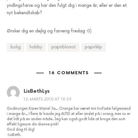
yndlingsfarve og har den fulgt dig i mange år, eller er den et
nyt bekendtskab?
Ønsker dig en dejlig og farverig fredag :0)
bolig
hobby
papirblomst
papirklip
16 COMMENTS
LisBethLys
12. MARTS 2010 AT 10:29
Godmorgen Karen Marie! Ja… Orange har været min trofaste følgesvend
i mange år… I flere år havde jeg ALTID et eller andet på i orang, men nu er
det lidt på en anden måde. Jeg kan også godt lide at bruge den som
effekt ligesom din skønne pink!
God dag til dig!
-LisBeth.