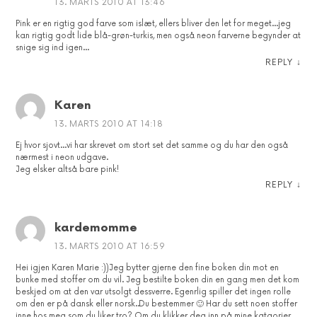
13. MARTS 2010 AT 13:46
Pink er en rigtig god farve som islæt, ellers bliver den let for meget…jeg
kan rigtig godt lide blå-grøn-turkis, men også neon farverne begynder at
snige sig ind igen…
REPLY
↓
Karen
13. MARTS 2010 AT 14:18
Ej hvor sjovt…vi har skrevet om stort set det samme og du har den også
nærmest i neon udgave.
Jeg elsker altså bare pink!
REPLY
↓
kardemomme
13. MARTS 2010 AT 16:59
Hei igjen Karen Marie :))Jeg bytter gjerne den fine boken din mot en
bunke med stoffer om du vil. Jeg bestilte boken din en gang men det kom
beskjed om at den var utsolgt dessverre. Egenrlig spiller det ingen rolle
om den er på dansk eller norsk..Du bestemmer 🙂 Har du sett noen stoffer
inne hos meg som du liker tro? Om du klikker deg inn på mine katgorier