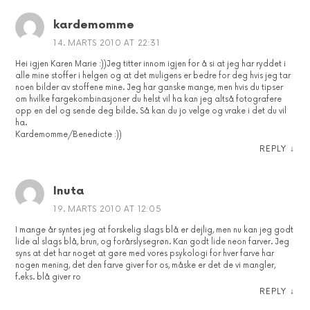
kardemomme
14. MARTS 2010 AT 22:31
Hei igjen Karen Marie :))Jeg titter innom igjen for å si at jeg har ryddet i
alle mine stoffer i helgen og at det muligens er bedre for deg hvis jeg tar
noen bilder av stoffene mine. Jeg har ganske mange, men hvis du tipser
om hvilke fargekombinasjoner du helst vil ha kan jeg altså fotografere
opp en del og sende deg bilde. Så kan du jo velge og vrake i det du vil
ha.
Kardemomme/Benedicte :))
REPLY
↓
Inuta
19. MARTS 2010 AT 12:05
I mange år syntes jeg at forskelig slags blå er dejlig, men nu kan jeg godt
lide al slags blå, brun, og forårslysegrøn. Kan godt lide neon farver. Jeg
syns at det har noget at gøre med vores psykologi for hver farve har
nogen mening, det den farve giver for os, måske er det de vi mangler,
f.eks. blå giver ro
REPLY
↓