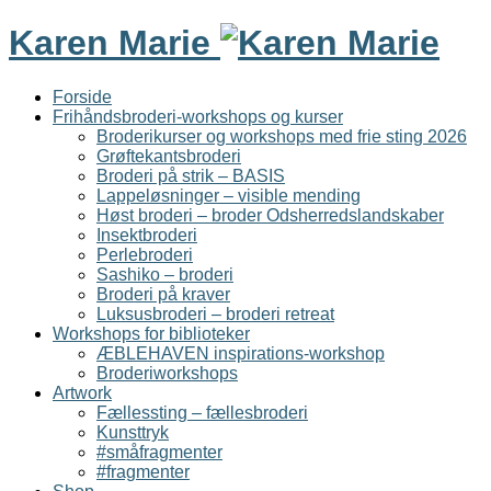
Karen Marie
Forside
Frihåndsbroderi-workshops og kurser
Broderikurser og workshops med frie sting 2026
Grøftekantsbroderi
Broderi på strik – BASIS
Lappeløsninger – visible mending
Høst broderi – broder Odsherredslandskaber
Insektbroderi
Perlebroderi
Sashiko – broderi
Broderi på kraver
Luksusbroderi – broderi retreat
Workshops for biblioteker
ÆBLEHAVEN inspirations-workshop
Broderiworkshops
Artwork
Fællessting – fællesbroderi
Kunsttryk
#småfragmenter
#fragmenter