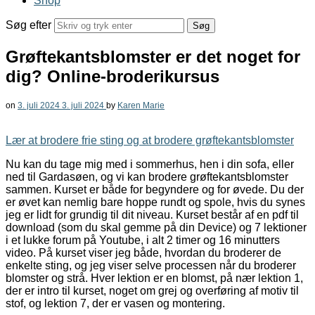
Shop
Søg efter
Grøftekantsblomster er det noget for
dig? Online-broderikursus
on
3. juli 2024
3. juli 2024
by
Karen Marie
Lær at brodere frie sting og at brodere grøftekantsblomster
Nu kan du tage mig med i sommerhus, hen i din sofa, eller
ned til Gardasøen, og vi kan brodere grøftekantsblomster
sammen. Kurset er både for begyndere og for øvede. Du der
er øvet kan nemlig bare hoppe rundt og spole, hvis du synes
jeg er lidt for grundig til dit niveau. Kurset består af en pdf til
download (som du skal gemme på din Device) og 7 lektioner
i et lukke forum på Youtube, i alt 2 timer og 16 minutters
video. På kurset viser jeg både, hvordan du broderer de
enkelte sting, og jeg viser selve processen når du broderer
blomster og strå. Hver lektion er en blomst, på nær lektion 1,
der er intro til kurset, noget om grej og overføring af motiv til
stof, og lektion 7, der er vasen og montering.