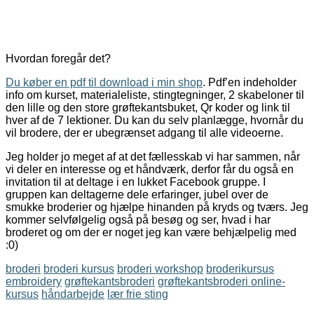
Hvordan foregår det?
Du køber en pdf til download i min shop
. Pdf’en indeholder
info om kurset, materialeliste, stingtegninger, 2 skabeloner til
den lille og den store grøftekantsbuket, Qr koder og link til
hver af de 7 lektioner. Du kan du selv planlægge, hvornår du
vil brodere, der er ubegrænset adgang til alle videoerne.
Jeg holder jo meget af at det fællesskab vi har sammen, når
vi deler en interesse og et håndværk, derfor får du også en
invitation til at deltage i en lukket Facebook gruppe. I
gruppen kan deltagerne dele erfaringer, jubel over de
smukke broderier og hjælpe hinanden på kryds og tværs. Jeg
kommer selvfølgelig også på besøg og ser, hvad i har
broderet og om der er noget jeg kan være behjælpelig med
:0)
broderi
broderi kursus
broderi workshop
broderikursus
embroidery
grøftekantsbroderi
grøftekantsbroderi online-
kursus
håndarbejde
lær frie sting