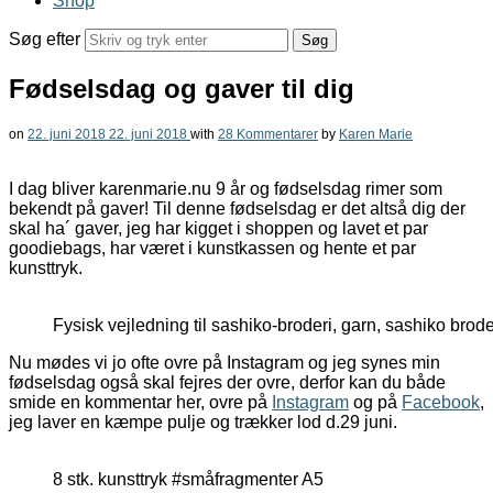
Shop
Søg efter
Fødselsdag og gaver til dig
on
22. juni 2018
22. juni 2018
with
28 Kommentarer
by
Karen Marie
I dag bliver karenmarie.nu 9 år og fødselsdag rimer som
bekendt på gaver! Til denne fødselsdag er det altså dig der
skal ha´ gaver, jeg har kigget i shoppen og lavet et par
goodiebags, har været i kunstkassen og hente et par
kunsttryk.
Fysisk vejledning til sashiko-broderi, garn, sashiko brod
Nu mødes vi jo ofte ovre på Instagram og jeg synes min
fødselsdag også skal fejres der ovre, derfor kan du både
smide en kommentar her, ovre på
Instagram
og på
Facebook
,
jeg laver en kæmpe pulje og trækker lod d.29 juni.
8 stk. kunsttryk #småfragmenter A5