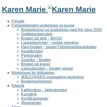
Karen Marie
Forside
Frihåndsbroderi-workshops og kurser
Broderikurser og workshops med frie sting 2026
Grøftekantsbroderi
Broderi på strik – BASIS
Lappeløsninger – visible mending
Høst broderi – broder Odsherredslandskaber
Insektbroderi
Perlebroderi
Sashiko – broderi
Broderi på kraver
Luksusbroderi – broderi retreat
Workshops for biblioteker
ÆBLEHAVEN inspirations-workshop
Broderiworkshops
Artwork
Fællessting – fællesbroderi
Kunsttryk
#småfragmenter
#fragmenter