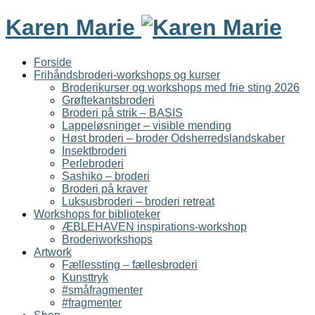
Karen Marie
Forside
Frihåndsbroderi-workshops og kurser
Broderikurser og workshops med frie sting 2026
Grøftekantsbroderi
Broderi på strik – BASIS
Lappeløsninger – visible mending
Høst broderi – broder Odsherredslandskaber
Insektbroderi
Perlebroderi
Sashiko – broderi
Broderi på kraver
Luksusbroderi – broderi retreat
Workshops for biblioteker
ÆBLEHAVEN inspirations-workshop
Broderiworkshops
Artwork
Fællessting – fællesbroderi
Kunsttryk
#småfragmenter
#fragmenter