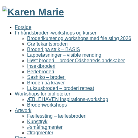
Karen
Marie
Forside
Frihåndsbroderi-workshops og kurser
Broderikurser og workshops med frie sting 2026
Grøftekantsbroderi
Broderi på strik – BASIS
Lappeløsninger – visible mending
Høst broderi – broder Odsherredslandskaber
Insektbroderi
Perlebroderi
Sashiko – broderi
Broderi på kraver
Luksusbroderi – broderi retreat
Workshops for biblioteker
ÆBLEHAVEN inspirations-workshop
Broderiworkshops
Artwork
Fællessting – fællesbroderi
Kunsttryk
#småfragmenter
#fragmenter