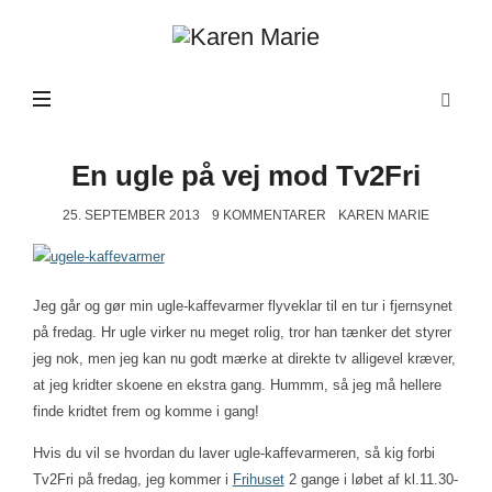
Karen
Marie
En ugle på vej mod Tv2Fri
25. SEPTEMBER 2013
9 KOMMENTARER
KAREN MARIE
Jeg går og gør min ugle-kaffevarmer flyveklar til en tur i fjernsynet
på fredag. Hr ugle virker nu meget rolig, tror han tænker det styrer
jeg nok, men jeg kan nu godt mærke at direkte tv alligevel kræver,
at jeg kridter skoene en ekstra gang. Hummm, så jeg må hellere
finde kridtet frem og komme i gang!
Hvis du vil se hvordan du laver ugle-kaffevarmeren, så kig forbi
Tv2Fri på fredag, jeg kommer i
Frihuset
2 gange i løbet af kl.11.30-