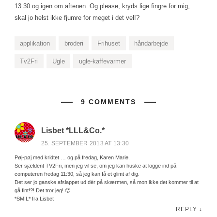
13.30 og igen om aftenen. Og please, kryds lige fingre for mig,
skal jo helst ikke fjumre for meget i det vel!?
applikation
broderi
Frihuset
håndarbejde
Tv2Fri
Ugle
ugle-kaffevarmer
9 COMMENTS
Lisbet *LLL&Co.*
25. SEPTEMBER 2013 AT 13:30
Pøj-pøj med kridtet … og på fredag, Karen Marie.
Ser sjældent TV2Fri, men jeg vil se, om jeg kan huske at logge ind på
computeren fredag 11:30, så jeg kan få et glimt af dig.
Det ser jo ganske afslappet ud dér på skærmen, så mon ikke det kommer til at
gå fint!?! Det tror jeg! 🙂
*SMIL* fra Lisbet
REPLY
↓