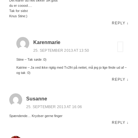
Det klarer du helt sikker SÅ godt
du er cooool….
Tak for sidst
Knus Stine:)
REPLY
↓
Karenmarie
25. SEPTEMBER 2013 AT 13:50
Stine – Tak søde :0)
Katrine – Ja ved ikke rigtig med Tv2fri på nettet, må jeg jo lige finde ud af –
og tak :0)
REPLY
↓
Susanne
25. SEPTEMBER 2013 AT 16:06
Spændende… Krydser gerne finger
REPLY
↓