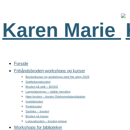
Karen Marie
Forside
Frihåndsbroderi-workshops og kurser
Broderikurser og workshops med frie sting 2026
Grøftekantsbroderi
Broderi på strik – BASIS
Lappeløsninger – visible mending
Høst broderi – broder Odsherredslandskaber
Insektbroderi
Perlebroderi
Sashiko – broderi
Broderi på kraver
Luksusbroderi – broderi retreat
Workshops for biblioteker