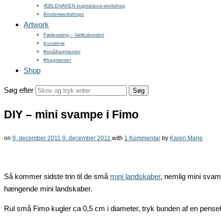
ÆBLEHAVEN inspirations-workshop
Broderiworkshops
Artwork
Fællessting – fællesbroderi
Kunsttryk
#småfragmenter
#fragmenter
Shop
Søg efter
DIY – mini svampe i Fimo
on
9. december 2011
9. december 2011
with
1 Kommentar
by
Karen Marie
Så kommer sidste trin til de små
mini landskaber
, nemlig mini svam
hængende mini landskaber.
Rul små Fimo kugler ca 0,5 cm i diameter, tryk bunden af en pensel 