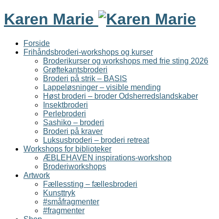
Karen Marie
Forside
Frihåndsbroderi-workshops og kurser
Broderikurser og workshops med frie sting 2026
Grøftekantsbroderi
Broderi på strik – BASIS
Lappeløsninger – visible mending
Høst broderi – broder Odsherredslandskaber
Insektbroderi
Perlebroderi
Sashiko – broderi
Broderi på kraver
Luksusbroderi – broderi retreat
Workshops for biblioteker
ÆBLEHAVEN inspirations-workshop
Broderiworkshops
Artwork
Fællessting – fællesbroderi
Kunsttryk
#småfragmenter
#fragmenter