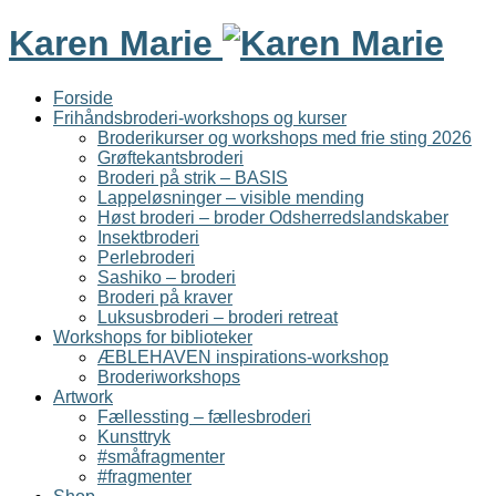
Karen Marie
Forside
Frihåndsbroderi-workshops og kurser
Broderikurser og workshops med frie sting 2026
Grøftekantsbroderi
Broderi på strik – BASIS
Lappeløsninger – visible mending
Høst broderi – broder Odsherredslandskaber
Insektbroderi
Perlebroderi
Sashiko – broderi
Broderi på kraver
Luksusbroderi – broderi retreat
Workshops for biblioteker
ÆBLEHAVEN inspirations-workshop
Broderiworkshops
Artwork
Fællessting – fællesbroderi
Kunsttryk
#småfragmenter
#fragmenter