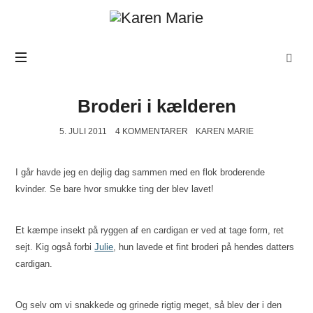
Karen
Marie
Broderi i kælderen
5. JULI 2011
4 KOMMENTARER
KAREN MARIE
I går havde jeg en dejlig dag sammen med en flok broderende
kvinder. Se bare hvor smukke ting der blev lavet!
Et kæmpe insekt på ryggen af en cardigan er ved at tage form, ret
sejt. Kig også forbi
Julie
, hun lavede et fint broderi på hendes datters
cardigan.
Og selv om vi snakkede og grinede rigtig meget, så blev der i den