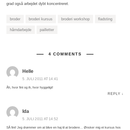
grad også arbejdet dybt koncentreret.
broder
broderi kursus
broderi workshop
fladsting
hårndarbejde
pailletter
4 COMMENTS
Helle
5. JULI 2011 AT 14:41
Åh, hvor fint og ih, hvor hyggeligt!
REPLY
↓
Ida
5. JULI 2011 AT 14:52
SÅ fint! Jeg drømmer om at blive en haj til at brodere… Ønsker mig et kursus hos