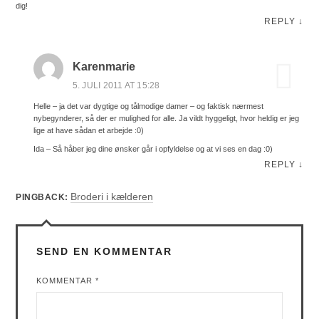
dig!
REPLY
↓
Karenmarie
5. JULI 2011 AT 15:28
Helle – ja det var dygtige og tålmodige damer – og faktisk nærmest
nybegynderer, så der er mulighed for alle. Ja vildt hyggeligt, hvor heldig er jeg
lige at have sådan et arbejde :0)
Ida – Så håber jeg dine ønsker går i opfyldelse og at vi ses en dag :0)
REPLY
↓
Broderi i kælderen
PINGBACK:
SEND EN KOMMENTAR
KOMMENTAR
*