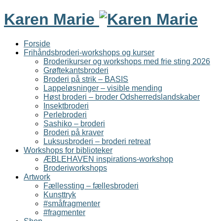
Karen Marie
Forside
Frihåndsbroderi-workshops og kurser
Broderikurser og workshops med frie sting 2026
Grøftekantsbroderi
Broderi på strik – BASIS
Lappeløsninger – visible mending
Høst broderi – broder Odsherredslandskaber
Insektbroderi
Perlebroderi
Sashiko – broderi
Broderi på kraver
Luksusbroderi – broderi retreat
Workshops for biblioteker
ÆBLEHAVEN inspirations-workshop
Broderiworkshops
Artwork
Fællessting – fællesbroderi
Kunsttryk
#småfragmenter
#fragmenter