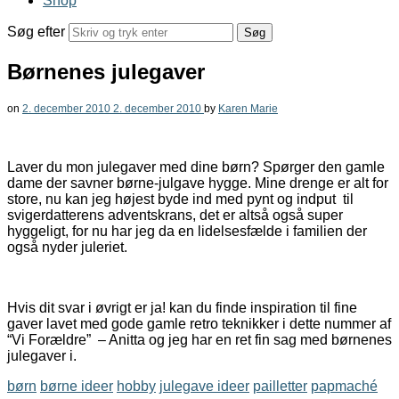
Shop
Søg efter
Børnenes julegaver
on
2. december 2010
2. december 2010
by
Karen Marie
Laver du mon julegaver med dine børn? Spørger den gamle
dame der savner børne-julgave hygge. Mine drenge er alt for
store, nu kan jeg højest byde ind med pynt og indput til
svigerdatterens adventskrans, det er altså også super
hyggeligt, for nu har jeg da en lidelsesfælde i familien der
også nyder juleriet.
Hvis dit svar i øvrigt er ja! kan du finde inspiration til fine
gaver lavet med gode gamle retro teknikker i dette nummer af
“Vi Forældre” – Anitta og jeg har en ret fin sag med børnenes
julegaver i.
børn
børne ideer
hobby
julegave ideer
pailletter
papmaché