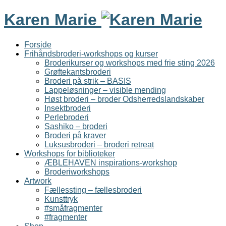
Karen Marie
Forside
Frihåndsbroderi-workshops og kurser
Broderikurser og workshops med frie sting 2026
Grøftekantsbroderi
Broderi på strik – BASIS
Lappeløsninger – visible mending
Høst broderi – broder Odsherredslandskaber
Insektbroderi
Perlebroderi
Sashiko – broderi
Broderi på kraver
Luksusbroderi – broderi retreat
Workshops for biblioteker
ÆBLEHAVEN inspirations-workshop
Broderiworkshops
Artwork
Fællessting – fællesbroderi
Kunsttryk
#småfragmenter
#fragmenter