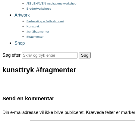
ÆBLEHAVEN inspirations-workshop
Broderiworkshops
Artwork
Fællessting – fællesbroderi
Kunsttryk
#småfragmenter
#fragmenter
Shop
Søg efter
kunsttryk #fragmenter
Send en kommentar
Din e-mailadresse vil ikke blive publiceret.
Krævede felter er mark