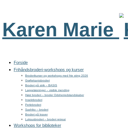
Karen Marie
Forside
Frihåndsbroderi-workshops og kurser
Broderikurser og workshops med frie sting 2026
Grøftekantsbroderi
Broderi på strik – BASIS
Lappeløsninger – visible mending
Høst broderi – broder Odsherredslandskaber
Insektbroderi
Perlebroderi
Sashiko – broderi
Broderi på kraver
Luksusbroderi – broderi retreat
Workshops for biblioteker