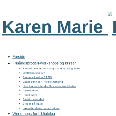
Karen Marie
Forside
Frihåndsbroderi-workshops og kurser
Broderikurser og workshops med frie sting 2026
Grøftekantsbroderi
Broderi på strik – BASIS
Lappeløsninger – visible mending
Høst broderi – broder Odsherredslandskaber
Insektbroderi
Perlebroderi
Sashiko – broderi
Broderi på kraver
Luksusbroderi – broderi retreat
Workshops for biblioteker