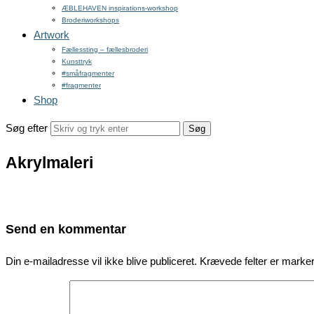
ÆBLEHAVEN inspirations-workshop
Broderiworkshops
Artwork
Fællessting – fællesbroderi
Kunsttryk
#småfragmenter
#fragmenter
Shop
Søg efter
Akrylmaleri
Send en kommentar
Din e-mailadresse vil ikke blive publiceret.
Krævede felter er mark