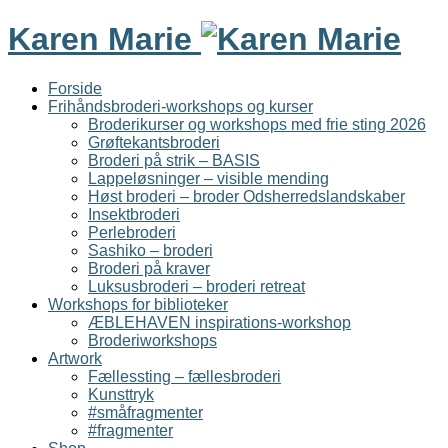
Karen Marie
Forside
Frihåndsbroderi-workshops og kurser
Broderikurser og workshops med frie sting 2026
Grøftekantsbroderi
Broderi på strik – BASIS
Lappeløsninger – visible mending
Høst broderi – broder Odsherredslandskaber
Insektbroderi
Perlebroderi
Sashiko – broderi
Broderi på kraver
Luksusbroderi – broderi retreat
Workshops for biblioteker
ÆBLEHAVEN inspirations-workshop
Broderiworkshops
Artwork
Fællessting – fællesbroderi
Kunsttryk
#småfragmenter
#fragmenter