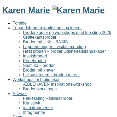
Karen Marie
Forside
Frihåndsbroderi-workshops og kurser
Broderikurser og workshops med frie sting 2026
Grøftekantsbroderi
Broderi på strik – BASIS
Lappeløsninger – visible mending
Høst broderi – broder Odsherredslandskaber
Insektbroderi
Perlebroderi
Sashiko – broderi
Broderi på kraver
Luksusbroderi – broderi retreat
Workshops for biblioteker
ÆBLEHAVEN inspirations-workshop
Broderiworkshops
Artwork
Fællessting – fællesbroderi
Kunsttryk
#småfragmenter
#fragmenter