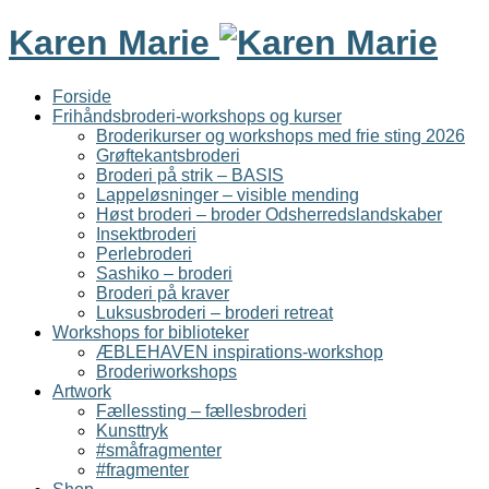
Karen Marie
Forside
Frihåndsbroderi-workshops og kurser
Broderikurser og workshops med frie sting 2026
Grøftekantsbroderi
Broderi på strik – BASIS
Lappeløsninger – visible mending
Høst broderi – broder Odsherredslandskaber
Insektbroderi
Perlebroderi
Sashiko – broderi
Broderi på kraver
Luksusbroderi – broderi retreat
Workshops for biblioteker
ÆBLEHAVEN inspirations-workshop
Broderiworkshops
Artwork
Fællessting – fællesbroderi
Kunsttryk
#småfragmenter
#fragmenter