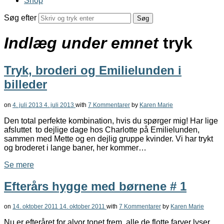
Shop
Søg efter
Indlæg under emnet
tryk
Tryk, broderi og Emilielunden i
billeder
on
4. juli 2013
4. juli 2013
with
7 Kommentarer
by
Karen Marie
Den total perfekte kombination, hvis du spørger mig! Har lige
afsluttet to dejlige dage hos Charlotte på Emilielunden,
sammen med Mette og en dejlig gruppe kvinder. Vi har trykt
og broderet i lange baner, her kommer…
Se mere
Efterårs hygge med børnene # 1
on
14. oktober 2011
14. oktober 2011
with
7 Kommentarer
by
Karen Marie
Nu er efteråret for alvor tonet frem, alle de flotte farver lyser