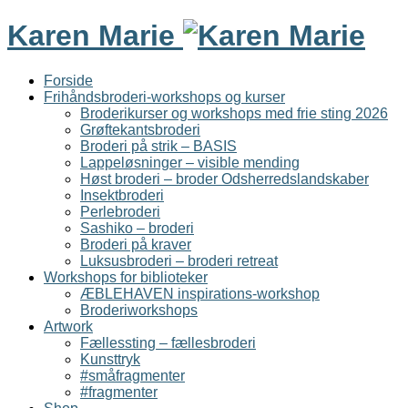
Karen Marie
Forside
Frihåndsbroderi-workshops og kurser
Broderikurser og workshops med frie sting 2026
Grøftekantsbroderi
Broderi på strik – BASIS
Lappeløsninger – visible mending
Høst broderi – broder Odsherredslandskaber
Insektbroderi
Perlebroderi
Sashiko – broderi
Broderi på kraver
Luksusbroderi – broderi retreat
Workshops for biblioteker
ÆBLEHAVEN inspirations-workshop
Broderiworkshops
Artwork
Fællessting – fællesbroderi
Kunsttryk
#småfragmenter
#fragmenter