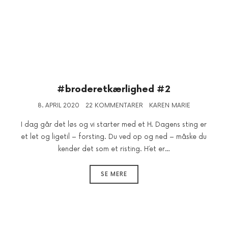
#broderetkærlighed #2
8. APRIL 2020
22 KOMMENTARER
KAREN MARIE
I dag går det løs og vi starter med et H. Dagens sting er
et let og ligetil – forsting. Du ved op og ned – måske du
kender det som et risting. H´et er…
SE MERE