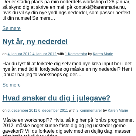
Der er stadig plads på min nederdels workshop d.28 januar,
så skynd dig at skrive en mail på kontakt@karenmarie.nu,
hvis du vil sy din nye yndlings nederdel, som passer perfekt
til din numse! Se mere…
Se mere
Nyt år, ny nederdel
on
4. januar 2012
4. januar 2012
with
1 Kommentar
by
Karen Marie
Har du lyst til at forkæle dig selv med nye krea input her i det
nye år, med tid til fordybelse og måske en ny nederdel? Her i
januar har jeg to workshops og der…
Se mere
Hvad ønsker du dig i julegave?
on
6. december 2011
6. december 2011
with
3 Kommentarer
by
Karen Marie
Måske en workshop!?? Hvis, så kig her på forårs programmet
2012, måske noget kunne friste dig og jeg udsteder gerne
gavekort? Vil du forkæle dig selv med en dejlig dag, masser