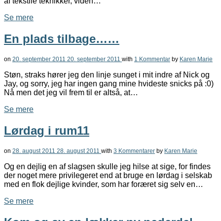
af tekstile teknikker, viden…
Se mere
En plads tilbage……
on
20. september 2011
20. september 2011
with
1 Kommentar
by
Karen Marie
Støn, straks hører jeg den linje sunget i mit indre af Nick og
Jay, og sorry, jeg har ingen gang mine hvideste snicks på :0)
Nå men det jeg vil frem til er altså, at…
Se mere
Lørdag i rum11
on
28. august 2011
28. august 2011
with
3 Kommentarer
by
Karen Marie
Og en dejlig en af slagsen skulle jeg hilse at sige, for findes
der noget mere privilegeret end at bruge en lørdag i selskab
med en flok dejlige kvinder, som har foræret sig selv en…
Se mere