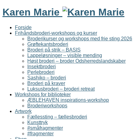
Karen Marie
Forside
Frihåndsbroderi-workshops og kurser
Broderikurser og workshops med frie sting 2026
Grøftekantsbroderi
Broderi på strik – BASIS
Lappeløsninger – visible mending
Høst broderi – broder Odsherredslandskaber
Insektbroderi
Perlebroderi
Sashiko – broderi
Broderi på kraver
Luksusbroderi – broderi retreat
Workshops for biblioteker
ÆBLEHAVEN inspirations-workshop
Broderiworkshops
Artwork
Fællessting – fællesbroderi
Kunsttryk
#småfragmenter
#fragmenter