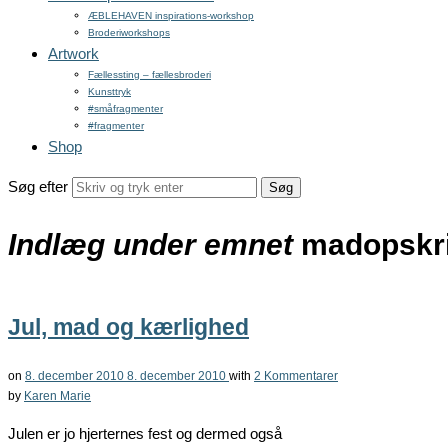
ÆBLEHAVEN inspirations-workshop
Broderiworkshops
Artwork
Fællessting – fællesbroderi
Kunsttryk
#småfragmenter
#fragmenter
Shop
Søg efter
Indlæg under emnet
madopskri
Jul, mad og kærlighed
on
8. december 2010
8. december 2010
with
2 Kommentarer
by
Karen Marie
Julen er jo hjerternes fest og dermed også