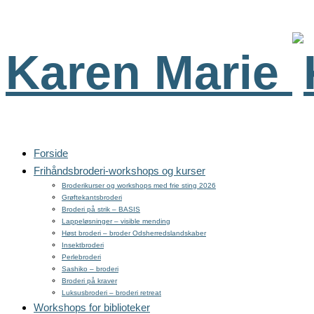
Karen Marie
Forside
Frihåndsbroderi-workshops og kurser
Broderikurser og workshops med frie sting 2026
Grøftekantsbroderi
Broderi på strik – BASIS
Lappeløsninger – visible mending
Høst broderi – broder Odsherredslandskaber
Insektbroderi
Perlebroderi
Sashiko – broderi
Broderi på kraver
Luksusbroderi – broderi retreat
Workshops for biblioteker