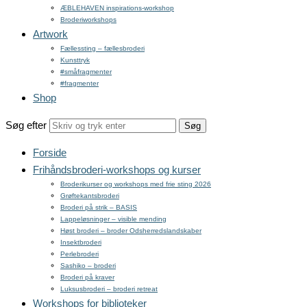
ÆBLEHAVEN inspirations-workshop
Broderiworkshops
Artwork
Fællessting – fællesbroderi
Kunsttryk
#småfragmenter
#fragmenter
Shop
Søg efter
Forside
Frihåndsbroderi-workshops og kurser
Broderikurser og workshops med frie sting 2026
Grøftekantsbroderi
Broderi på strik – BASIS
Lappeløsninger – visible mending
Høst broderi – broder Odsherredslandskaber
Insektbroderi
Perlebroderi
Sashiko – broderi
Broderi på kraver
Luksusbroderi – broderi retreat
Workshops for biblioteker