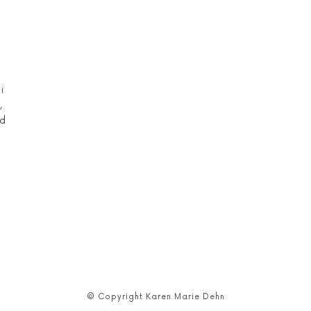
i
,
yd
© Copyright Karen Marie Dehn