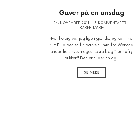
Gaver på en onsdag
24. NOVEMBER 2011
5 KOMMENTARER
KAREN MARIE
Hvor heldig var jeg lige i går da jeg kom ind 
rum11, lå der en fin pakke til mig fra Wenche
hendes helt nye, meget lækre bog “Tusindfr
dukker”! Den er super fin og…
SE MERE