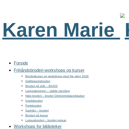
Karen Marie
Forside
Frihåndsbroderi-workshops og kurser
Broderikurser og workshops med frie sting 2026
Grøftekantsbroderi
Broderi på strik – BASIS
Lappeløsninger – visible mending
Høst broderi – broder Odsherredslandskaber
Insektbroderi
Perlebroderi
Sashiko – broderi
Broderi på kraver
Luksusbroderi – broderi retreat
Workshops for biblioteker