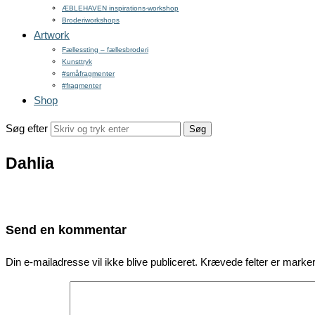
ÆBLEHAVEN inspirations-workshop
Broderiworkshops
Artwork
Fællessting – fællesbroderi
Kunsttryk
#småfragmenter
#fragmenter
Shop
Søg efter
Dahlia
Send en kommentar
Din e-mailadresse vil ikke blive publiceret.
Krævede felter er mark